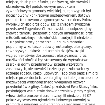
miejsce, chleb pełnił funkcję odżywczą, ale również i
obrzędową. Był podstawowym produktem
żywnościowym gromady wiejskiej, a jego wypiek był
nacechowany konkretnym postępowaniem. Gotowy
produkt traktowano z ogromnym szacunkiem. Pokaz
wypieku chleba oraz opowieści z chlebem związane
przedstawi Eugeniusz Chrzanowski, ponadprzeciętny
znawca tematu, pasjonat ginących umiejętności oraz
miłośnik rodzimych słowiańskich tradycji. II niedziela
19.07 pokaz pracy garncarza Glina jako materiał
popularny w kulturze ludowej, naturalny, plastyczny,
towarzyszył ludzkości od zarania dziejów. Dzięki
względnie łatwiej dostępności, elastyczności oraz
możliwości obróbki był stosowany do wytwórstwa
szerokiej gamy przedmiotów, przede wszystkim
zasobowych, ale również i dziecięcych zabawek czy
rożnego rodzaju rzeźb ludowych. Tego dnia będzie miała
miejsce prezentacja toczenia gliny na kole garncarskim z
możliwością własnoręcznego wylepienia różnych
przedmiotów z gliny. Całość przedstawi Ewa Skarżyńska,
posiadająca wieloletnie doświadczenie w pracy z gliną,
właścicielka pracowni ceramicznej. III niedziela 26.07
pokaz wytwórstwa rękodzieła ludowego Dawniej, w
gromadzie wiejskiej, wytwarzano we własnym zakresie