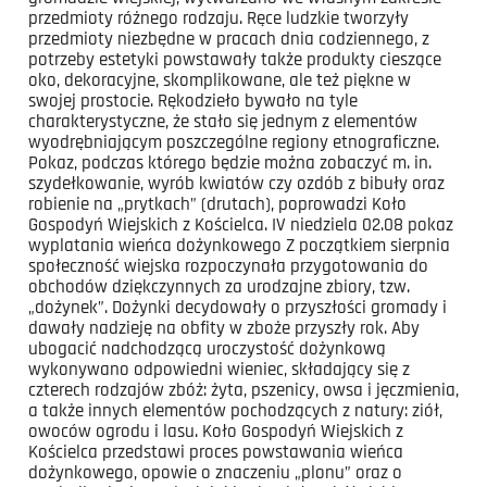
przedmioty różnego rodzaju. Ręce ludzkie tworzyły
przedmioty niezbędne w pracach dnia codziennego, z
potrzeby estetyki powstawały także produkty cieszące
oko, dekoracyjne, skomplikowane, ale też piękne w
swojej prostocie. Rękodzieło bywało na tyle
charakterystyczne, że stało się jednym z elementów
wyodrębniającym poszczególne regiony etnograficzne.
Pokaz, podczas którego będzie można zobaczyć m. in.
szydełkowanie, wyrób kwiatów czy ozdób z bibuły oraz
robienie na „prytkach” (drutach), poprowadzi Koło
Gospodyń Wiejskich z Kościelca. IV niedziela 02.08 pokaz
wyplatania wieńca dożynkowego Z początkiem sierpnia
społeczność wiejska rozpoczynała przygotowania do
obchodów dziękczynnych za urodzajne zbiory, tzw.
„dożynek”. Dożynki decydowały o przyszłości gromady i
dawały nadzieję na obfity w zboże przyszły rok. Aby
ubogacić nadchodzącą uroczystość dożynkową
wykonywano odpowiedni wieniec, składający się z
czterech rodzajów zbóż: żyta, pszenicy, owsa i jęczmienia,
a także innych elementów pochodzących z natury: ziół,
owoców ogrodu i lasu. Koło Gospodyń Wiejskich z
Kościelca przedstawi proces powstawania wieńca
dożynkowego, opowie o znaczeniu „plonu” oraz o