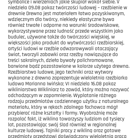
symbolice i wierzeniach jakie skupiał wokół siebie. V
niedziela 09.08 pokaz twórczości ludowej – rzeźbienie w
drewnie Drewno jest materiałem łatwo pozyskiwanym,
wdzięcznym dla twórcy, niekiedy elastyczne bywa
również trwałe i odporne na warunki środowiskowe,
wykorzystywane przez ludność przede wszystkim jako
budulec, używane także do twórczości wiejskiej, w
większości jako produkt do wytwórczości rzeźbiarskiej,
artyści ludowi w rzeźbie odwzorowywali otaczający
świat, tworzyli zabawki oraz rzeźby nawiązujące do
treści sakralnych, dzieła bywały polichromowane,
barwione bądź pozostawiane w kolorze użytego drewna.
Rzeźbiarstwo ludowe, jego techniki oraz wytwory
wykonane z drewna zaprezentuje wieloletnia rzeźbiarka
ludowa Marianna Iwińska; VI niedziela 16.08 pokaz
wikliniarstwa Wikliniarz to zawód, który można nazywać
odchodzącym w zapomnienie. Wyplatanie różnego
rodzaju przedmiotów codziennego użytku z naturalnego
materiału, który w rękach zdolnego fachowca mógł
przybierać różne kształty i formy. Wyobraźnię może
rozpalać fakt, iż wiklina towarzyszy ludziom od tysięcy
lat, pozostawiając swój ślad również w regionalnej
kulturze ludowej. Tajniki pracy z wikliną oraz gotowe
przedmioty przedstawi doświadczony wieloletnią pracą