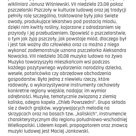
wikliniarz Janusz Wiśniewski. VII niedziela 23.08 pokaz
pszczelarski Pszczoły w kulturze ludowej oraz jej tradycji
pełniły rolę szczególną, traktowane były jako święte
owady, produkujące lekarstwo pod postacią miodu,
dzięki nim kwitły rośliny, kojarzone z odradzaniem się
przyrody i jej przebudzeniem. Opowieść o pszczelarstwie,
o tym jak żyją pszczoły, jak powstaje miód, dlaczego był
i jest tak ważny dla człowieka oraz co można z niego
wykonać zademonstruje uznana pszczelarka Aleksandra
Nowacka. VIII niedziela 30.08 muzyka ludowa na żywo
Muzyka towarzyszyła mieszkańcom wsi podczas
każdego pozytywnego wydarzenia: narodziny dziecka,
wesele, potańcówka czy obrzędowe obchodzenia
gospodarstw. Była jedną z niewielu rzeczy, które
radowały, a wykorzystywane instrumenty cechowały
konkretne regiony wiejskie, nadając im wymiar
odrębności. Muzykę, tematycznie związaną z ziemią
kaliską, odegra kapela „Chleb Powszedni”. Grupa składa
się z dwóch grajków, wygrywających melodię na
skrzypcach oraz na basach tzw. „kaliskich”, instrumencie
charakterystycznym dla regionu południowo-wschodniej
Wielkopolski. Liderem kapeli, propagatorem oraz znawcą
muzyki ludowej jest Maciej Jankowski.