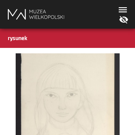
Muzea
Wielkopolski
rysunek