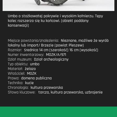
Umbo o stożkowatej pokrywie i wysokim kołnierzu. Tępy
kolec rozszerza się ku końcowi. (obiekt poddany
konserwacji)
Miejsce powstania/znalezienia:
Nieznane, możliwe że wyrób
lokalny lub import/ Brzezie (powiat Pleszew)
Rozmiar:
średnica 14 cm (szerokość) 16 cm (wysokość)
Numer inwentarzowy:
MOZK/A/971
Dział muzeum:
Dział archeologiczny
Typ obiektu:
umbo
Materiał:
żelazo
Właściciel:
MOZK
Prawa:
domena publiczna
Technika:
kucie
Chronologia:
kultura przeworska
Słowa kluczowe:
tarcza
,
kultura przeworska
,
uzbrojenie