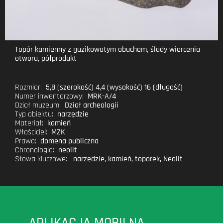
Topór kamienny z guzikowatym obuchem, ślady wiercenia
otworu, półprodukt
Rozmiar:
5,8 (szerokość) 4,4 (wysokość) 16 (długość)
Numer inwentarzowy:
MRK-A/4
Dział muzeum:
Dział archeologii
Typ obiektu:
narzędzie
Materiał:
kamień
Właściciel:
MZK
Prawa:
domena publiczna
Chronologia:
neolit
Słowa kluczowe:
narzędzie
,
kamień
,
toporek
,
Neolit
APLIKACJA MOBILNA