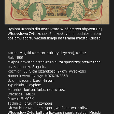
Dyplom uznania dla Instruktora Wioślarstwa ob[ywatela]
Władysława Żyto za położne zasługi nad podniesieniem
poziomu sportu wioślarskiego na terenie miasta Kalisza.
Autor:
Miejski Komitet Kultury Fizycznej, Kalisz
Rok:
1951
Miejsce powstania/znalezienia:
ze spuścizny; przekazana
przez Janusza Stępnia.
Rozmiar:
36, 5 cm (szerokość) 27 cm (wysokość)
Numer inwentarzowy:
MOZK/H/6658
Dział muzeum:
Dział Historii
Typ obiektu:
dyplom
Materiał:
karton, farba, czarny tusz
Właściciel:
MOZK
Prawa:
© MOZK
Technika:
druk, maszynopis
Słowa kluczowe:
PRL
,
sport
,
wioślarstwo
,
Kalisz
,
Władysław Żyto
,
kultura fizyczna i sport
,
zasługi
,
Miejski